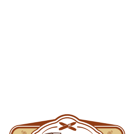
Cos de cumparaturi
Categorii de produse
Accesorii tutun
Aparate de injectat
Aparate de rulat
Arome pentru narghilea
Brichete
Filtre
Filtre de carton
Foite