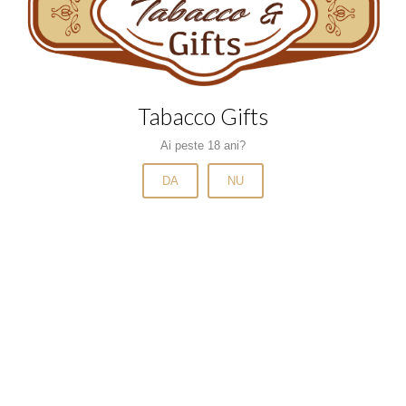
Grindere si bonguri
Narghilele si carbuni
Pipe si accesorii
Tabacco Gifts
Scrumiere
Tabachere
Ai peste 18 ani?
Tigari de foi
DA
NU
Tigari de foi cu arome
Tigari de foi fara filtru
Tigari electronice
Trabucuri
Tuburi
Tuburi cu aroma
Tuburi mentolate