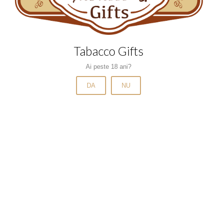
Narghilele si carbuni
Pipe si accesorii
Scrumiere
Tabacco Gifts
Tabachere
Ai peste 18 ani?
Tigari de foi
Tigari de foi cu arome
DA
NU
Tigari de foi fara filtru
Tigari electronice
Trabucuri
Tuburi
Tuburi cu aroma
Tuburi mentolate
Tuburi slim si microslim
Tutun