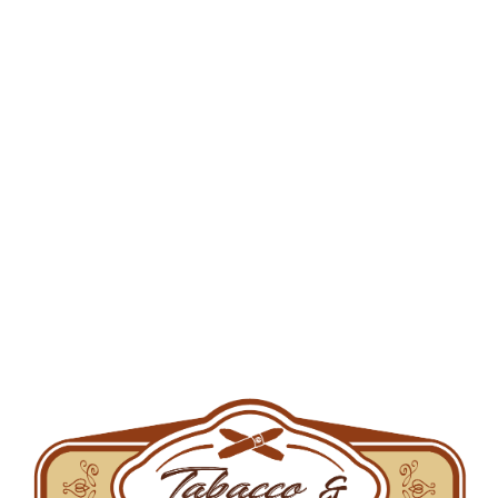
Cos de cumparaturi
Categorii de produse
Accesorii tutun
Aparate de injectat
Aparate de rulat
Arome pentru narghilea
Brichete
Filtre
Filtre de carton
Foite
Grindere si bonguri