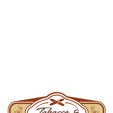
Cos de cumparaturi
Categorii de produse
Accesorii tutun
Aparate de injectat
Aparate de rulat
Arome pentru narghilea
Brichete
Filtre
Filtre de carton
Foite
Grindere si bonguri