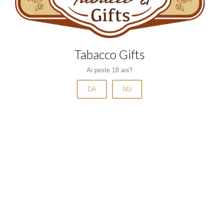
Narghilele si carbuni
Pipe si accesorii
Scrumiere
Tabacco Gifts
Tabachere
Ai peste 18 ani?
Tigari de foi
DA
NU
Tigari de foi cu arome
Tigari de foi fara filtru
Tigari electronice
Trabucuri
Tuburi
Tuburi cu aroma
Tuburi mentolate
Tuburi slim si microslim