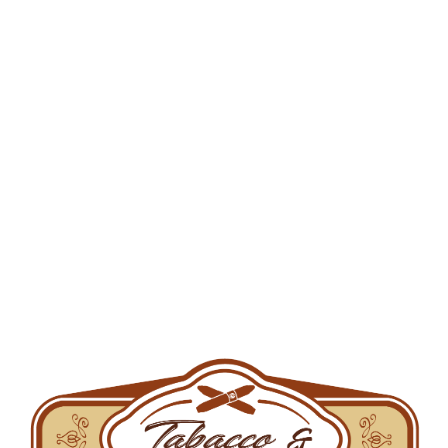
Cos de cumparaturi
Categorii de produse
Accesorii tutun
Aparate de injectat
Aparate de rulat
Arome pentru narghilea
Brichete
Filtre
Filtre de carton
Foite
Grindere si bonguri