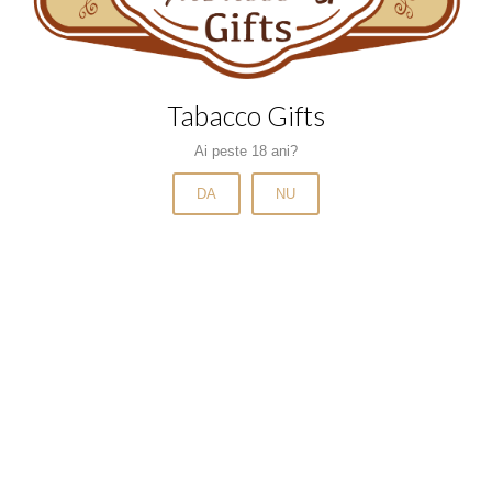
Narghilele si carbuni
Pipe si accesorii
Scrumiere
Tabacco Gifts
Tabachere
Ai peste 18 ani?
Tigari de foi
Tigari de foi cu arome
DA
NU
Tigari de foi fara filtru
Tigari electronice
Trabucuri
Tuburi
Tuburi cu aroma
Tuburi mentolate
Tuburi slim si microslim
Tutun