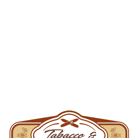
Cos de cumparaturi
Categorii de produse
Accesorii tutun
Aparate de injectat
Aparate de rulat
Arome pentru narghilea
Brichete
Filtre
Filtre de carton
Foite
Grindere si bonguri