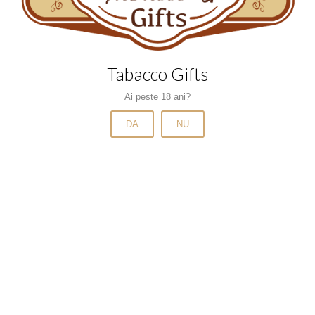
Narghilele si carbuni
Pipe si accesorii
Scrumiere
Tabacco Gifts
Tabachere
Ai peste 18 ani?
Tigari de foi
Tigari de foi cu arome
DA
NU
Tigari de foi fara filtru
Tigari electronice
Trabucuri
Tuburi
Tuburi cu aroma
Tuburi mentolate
Tuburi slim si microslim
Tutun