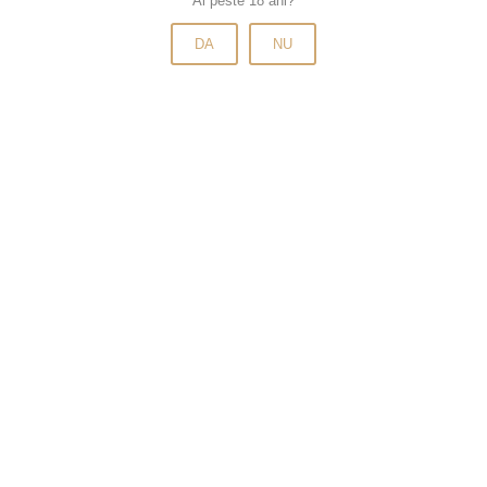
Ai peste 18 ani?
DA
NU
Informatii
Termeni si Conditii
Politică de confidențialitate