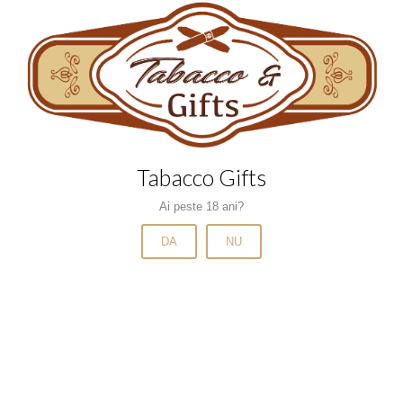
Brichete
Filtre
Filtre de carton
Foite
Grindere si bonguri
Tabacco Gifts
Narghilele si carbuni
Pipe si accesorii
Ai peste 18 ani?
Scrumiere
DA
NU
Tabachere
Tigari de foi
Tigari de foi cu arome
Tigari de foi fara filtru
Tigari electronice