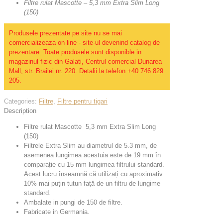
Filtre rulat Mascotte – 5,3 mm Extra Slim Long
(150)
Produsele prezentate pe site nu se mai
comercializeaza on line - site-ul devenind catalog de
prezentare. Toate produsele sunt disponible in
magazinul fizic din Galati, Centrul comercial Dunarea
Mall, str. Brailei nr. 220. Detalii la telefon +40 746 829
205.
Categories:
Filtre
,
Filtre pentru tigari
Description
Filtre rulat Mascotte 5,3 mm Extra Slim Long
(150)
Filtrele Extra Slim au diametrul de 5.3 mm, de
asemenea lungimea acestuia este de 19 mm în
comparație cu 15 mm lungimea filtrului standard.
Acest lucru înseamnă că utilizați cu aproximativ
10% mai puțin tutun faţă de un filtru de lungime
standard.
Ambalate in pungi de 150 de filtre.
Fabricate in Germania.