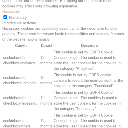
option to opt-out of these cookies. But opting out of some of these
cookies may affect your browsing experience.
Necessary
Necessary
Întotdeauna activate
Necessary cookies are absolutely essential for the website to function
properly. These cookies ensure basic functionalities and security features
of the website, anonymously.
Cookie
Durată
Descriere
This cookie is set by GDPR Cookie
cookielawinfo-
11
Consent plugin. The cookie is used to
checkbox-analytics
months
store the user consent for the cookies in
the category "Analytics".
The cookie is set by GDPR cookie
cookielawinfo-
11
consent to record the user consent for the
checkbox-functional
months
cookies in the category "Functional".
This cookie is set by GDPR Cookie
cookielawinfo-
11
Consent plugin. The cookies is used to
checkbox-necessary
months
store the user consent for the cookies in
the category "Necessary".
This cookie is set by GDPR Cookie
cookielawinfo-
11
Consent plugin. The cookie is used to
checkbox-others
months
store the user consent for the cookies in