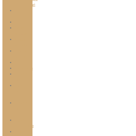
tigari
Filtre de
carton
Foite
Grindere
si bonguri
Narghilele
si carbuni
Pipe si
accesorii
Scrumiere
Tabachere
Tigari de
foi
Tigari de
foi cu
arome
Tigari de
foi fara
filtru
Tigari
electronice
Trabucuri