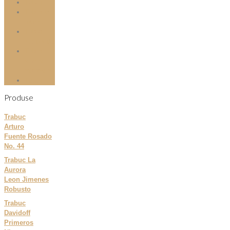
Tuburi
Tuburi cu
aroma
Tuburi
mentolate
Tuburi
slim si
microslim
Tutun
Produse
Trabuc
Arturo
Fuente Rosado
No. 44
Trabuc La
Aurora
Leon Jimenes
Robusto
Trabuc
Davidoff
Primeros