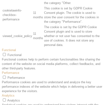
the category "Other.
This cookie is set by GDPR Cookie
cookielawinfo-
11
Consent plugin. The cookie is used to
checkbox-
months
store the user consent for the cookies in
performance
the category "Performance".
The cookie is set by the GDPR Cookie
Consent plugin and is used to store
11
viewed_cookie_policy
whether or not user has consented to the
months
use of cookies. It does not store any
personal data.
Functional
Functional
Functional cookies help to perform certain functionalities like sharing the
content of the website on social media platforms, collect feedbacks, and
other third-party features.
Performance
Performance
Performance cookies are used to understand and analyze the key
performance indexes of the website which helps in delivering a better user
experience for the visitors.
Analytics
Analytics
Analytical cookies are used to understand how visitors interact with the