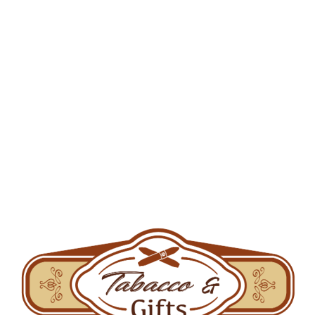
Categorii de produse
Accesorii tutun
Aparate de injectat
Aparate de rulat
Arome pentru narghilea
Brichete
Filtre
Filtre de carton
Foite
Grindere si bonguri
Narghilele si carbuni
Pipe si accesorii