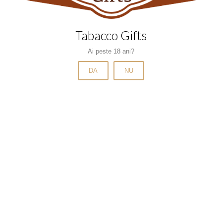
Scrumiere
Tabachere
Tabacco Gifts
Tigari de foi
Ai peste 18 ani?
Tigari de foi cu arome
Tigari de foi fara filtru
DA
NU
Tigari electronice
Trabucuri
Tuburi
Tuburi cu aroma
Tuburi mentolate
Tuburi slim si microslim
Tutun